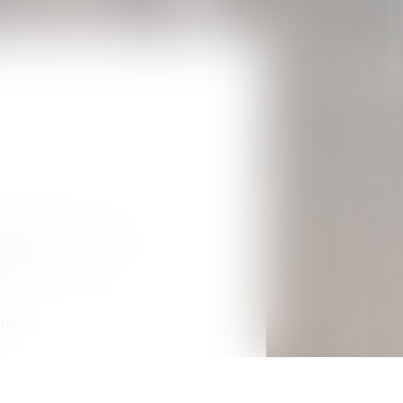
ps de covid-19 ?
!
urs