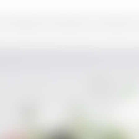
tre ADN
Expertises
Actualités
Réseaux & Rankings
Nous r