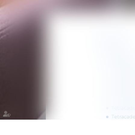
Accueil
Notre équipe
Notre ADN
Tetracadem
Tetracade
Tetracade
Tetracade
Tetracade
Tetracade
Tetracadem
Tetracade
Tetracade
Tetracadem