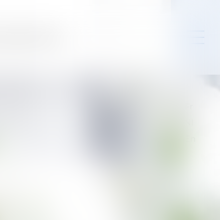
ejoindre
Contact
Fr
Nl
En