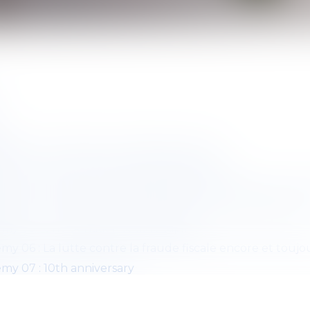
y
my 01 : Le droit est une matière vivante
my 02 : Nul n'est censé comprendre la loi !
my 03 : Des heures supplémentaires bon marché en tem
my 04 : Peut être est-il temps de renouveler votre parc 
my 05 : Une donation sous le sapin ?
y 06 : La lutte contre la fraude fiscale encore et toujo
my 07 : 10th anniversary
my 08 : Le premiers pas de la réforme fiscale
y 09 : Initiatives légales, une question d'équilibre ?