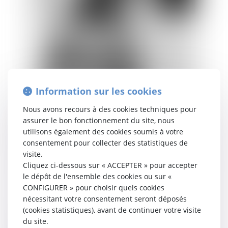
Information sur les cookies
Nous avons recours à des cookies techniques pour
assurer le bon fonctionnement du site, nous
utilisons également des cookies soumis à votre
consentement pour collecter des statistiques de
Diane
NOËL
visite.
Associate
Cliquez ci-dessous sur « ACCEPTER » pour accepter
le dépôt de l'ensemble des cookies ou sur «
CONFIGURER » pour choisir quels cookies
nécessitant votre consentement seront déposés
(cookies statistiques), avant de continuer votre visite
du site.