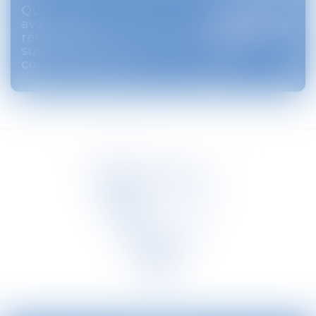
Quel sort réserver aux
avantages
Lire la suite
rémunératoires en cas de
suspension ou de fin du
contrat de travail ?