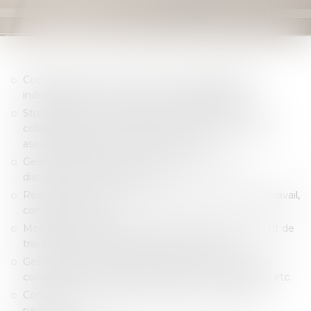
Contrats de travail / conventions de collaboration
indépendante / conventions de management
Structure de rémunération et intéressement des
collaborateurs (LTI’s, stock-options, phantom stocks,
assurances de groupe, ATN, EIP, etc.)
Gestion de la relation de travail (harcèlement,
discrimination, bien-être, etc.)
Règlements de travail, internal policies (RGPD, télétravail,
company cars, etc.)
Mobilité internationale (outsourcing et détachement de
travailleurs, salary split, statut d’impatrié, etc.)
Gestion de la fin de la relation de travail : rupture de
collaboration, licenciement, protection, motif grave, etc.
Conventions collectives de travail et commissions
paritaires