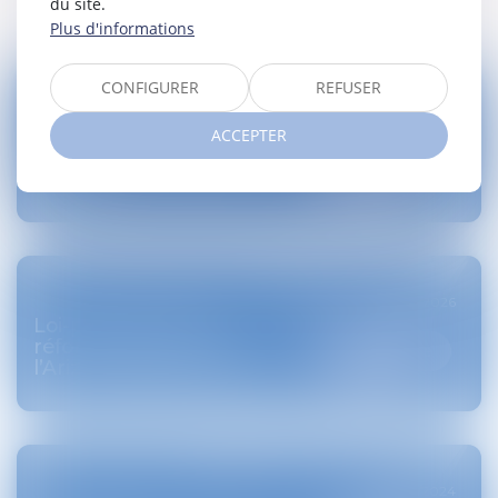
du site.
Dernières actualités
Plus d'informations
CONFIGURER
REFUSER
Publié le :
02/07/2026
Réforme des flexi-jobs : la
ACCEPTER
loi du 28 juin 2026 est
Lire la suite
publiée
Publié le :
29/05/2026
Loi-programme et
réforme des pensions :
Lire la suite
l’Arizona passe à l’action
Publié le :
18/10/2024