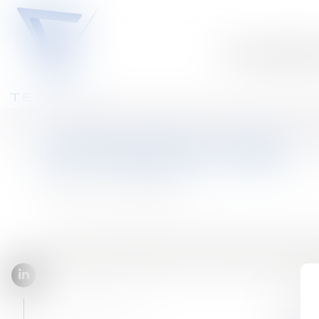
Notre équipe
No
NETWORKING TIME!
Publié le :
20/06/2022
Les 17 et 18 juin derniers les membres du rése
sociétés, droit fiscal et droit du travail. Tetra