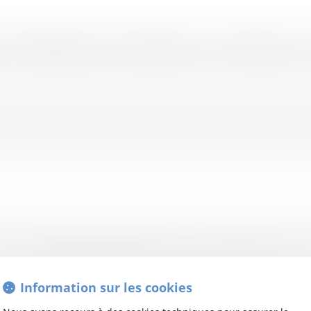
tre ADN
Expertises
Actualités
Réseaux & Rankings
Nous r
au PLG International Lawyers se sont réunis à Rome pou
Law était représenté par Sabrina Scarnà, Sylvie Lacombe, J
Information sur les cookies