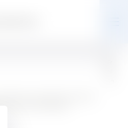
ejoindre
Contact
Fr
Nl
En
r échanger autour des thèmes du droit des
érôme Terfve et Julie Malingreau