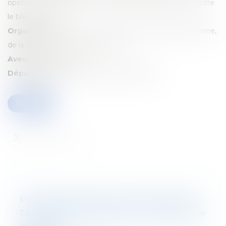
opérations de patrimoine : DAC6, taxe Caïman, lutte contre
le blanchiment
Organisé par:
UCLouvain – Centre de droit de la personne,
de la famille et de son patrimoine
Avec:
Sabrina Scarnà
Département:
Droit fiscal des particuliers
S'inscrire
Patrimonial approach for private banker -
Techniques de planification du patrimoine