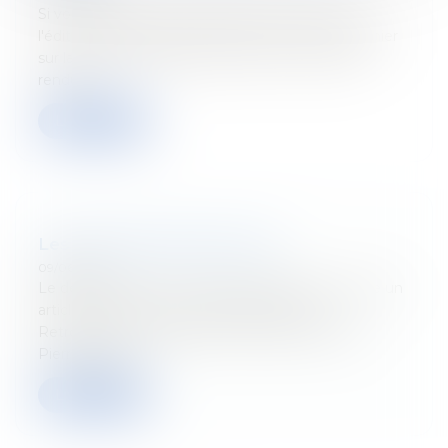
Si vous avez raté la retransmission en direct de
l'édition spéciale de l'Actu du jeudi du 23 juin dernier
sur la Réforme Fiscale retrouvez en le compte-
rendu...
Lire la suite
Les nouvelles cibles du fisc
09/06/2022
Le dernier numéro du Trends Tendance consacre un
article détaillé aux nouvelles cibles du fisc.
Retrouvez-y les explications de Sabrina Scarnà,
Pierre-Franço...
Lire la suite