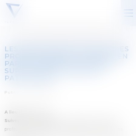
LES OBLIGATIONS FISCALES DES
PROFESSIONNELS DU DROIT, EN
PARTICULIER LES NOTAIRES,
SUR LES OPÉRATIONS DE
PATRIMOINE
Publié le :
26/02/2025
A lieu le:
15/03/2025
Suivez notre séminaire:
Les obligations fiscales des
professionnels du droit, en particulier les notaires, sur les