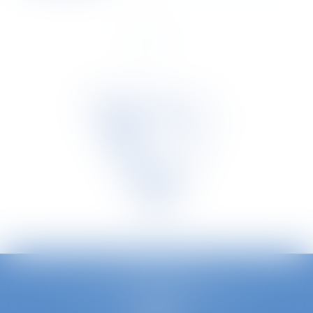
<<
<
1
2
>
>>
TETRA LAW
Avenue Louise 240/3, 1050 Bruxelles
Tél :
0032 2 535 73 20