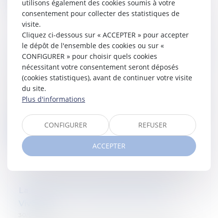
utilisons également des cookies soumis à votre
consentement pour collecter des statistiques de
visite.
Cliquez ci-dessous sur « ACCEPTER » pour accepter
le dépôt de l'ensemble des cookies ou sur «
Propriétaires : futures victimes de la crise
CONFIGURER » pour choisir quels cookies
nécessitant votre consentement seront déposés
?
(cookies statistiques), avant de continuer votre visite
07/07/2022
du site.
Si vous avez raté le passage de Jérôme Noël sur
Plus d'informations
LN24 le 22 juin dernier, retrouvez ici le débat sur la
thématique "propriétaires : futures victimes de la cri...
CONFIGURER
REFUSER
Lire la suite
ACCEPTER
La lutte contre la fraude électrise la
Vivaldi
30/06/2022