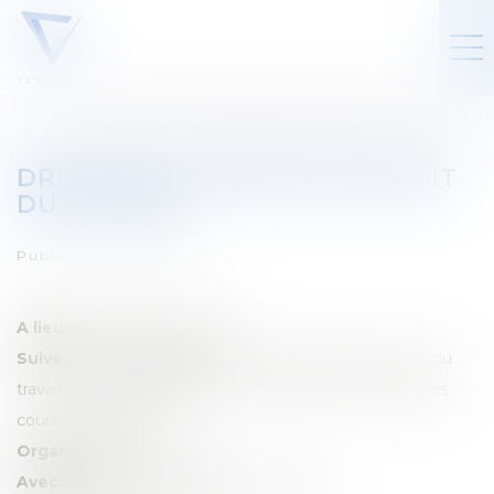
DROIT DE LA PREUVE EN DROIT
DU TRAVAIL
Publié le :
01/09/2025
A lieu le:
18 septembre 2025
Suivez notre séminaire:
"Droit de la preuve en droit du
travail : 5 ans d'application du Livre 8 du Code civil par les
cours et tribunaux"
Organisé par:
Anthémis
Avec:
Sylvie Lacombe & Julie Malingreau