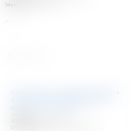
Département:
Droit social
S'inscrire
Cafés-Conseils - La fiscalité du patrimoine
à l'aune des réformes portées par les
nouveaux Gouvernements
01/09/2025
A lieu le:
25 septembre 2025
Département:
Droit fiscal des particuliers