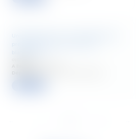
Universités d'été - Les mécanismes de
prévention et de lutte contre le
blanchiment
01/07/2025
A lieu le :
20 août 2025
Département :
Droit fiscal des particuliers
Lire la suite
...
...
<<
<
7
8
9
10
11
12
13
>
>>