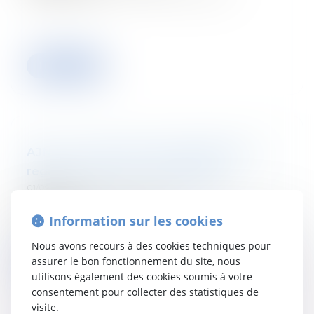
Lire la suite
AJN - La Lutte contre le blanchiment :
regards croisés et cas pratiques
01/09/2025
A lieu le:
25 septembre 2025
Département:
Droit fiscal des particuliers
Information sur les cookies
Nous avons recours à des cookies techniques pour
assurer le bon fonctionnement du site, nous
Lire la suite
utilisons également des cookies soumis à votre
consentement pour collecter des statistiques de
visite.