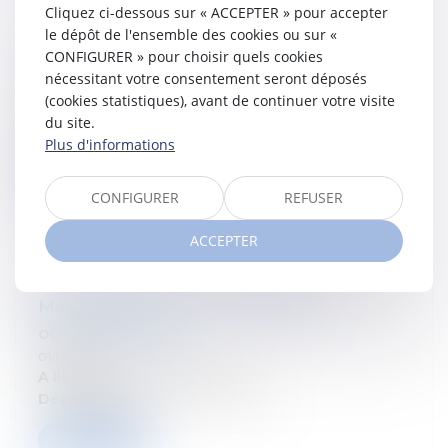
Cliquez ci-dessous sur « ACCEPTER » pour accepter
le dépôt de l'ensemble des cookies ou sur «
Vanham & Vanham - La planification
CONFIGURER » pour choisir quels cookies
successorale
nécessitant votre consentement seront déposés
(cookies statistiques), avant de continuer votre visite
01/09/2025
A lieu le:
25 septembre 2025
du site.
Département:
Droit fiscal des particuliers
Plus d'informations
Lire la suite
CONFIGURER
REFUSER
ACCEPTER
Masterclass ISOC - Fiscalité des
opérations M&A
01/09/2025
A lieu le:
12 septembre 2025
Département:
Droit des sociétés
Lire la suite