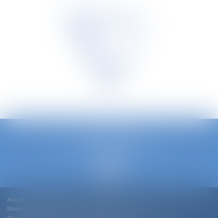
TETRA LAW
Avenue Louise 240/3, 1050 Bruxelles
Tél :
0032 2 535 73 20
Accueil
Notre équipe
Notre ADN
Expertises
Actualités
Réseaux & Rankings
Nous rejoindre
Contact
Politique de cookies
Conditions générales