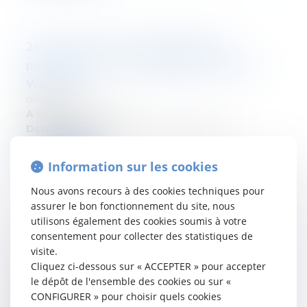
2ème Journée de la Planification
patrimoniale - Les actualités en région
Wallonne
09/04/2025
A lieu le:
23/04/2025
Département:
Droit fiscal des particuliers
Lire la suite
Information sur les cookies
Nous avons recours à des cookies techniques pour
assurer le bon fonctionnement du site, nous
utilisons également des cookies soumis à votre
consentement pour collecter des statistiques de
Gouvernement Arizona - Menace ou
visite.
opportunité ?
Cliquez ci-dessous sur « ACCEPTER » pour accepter
09/04/2025
le dépôt de l'ensemble des cookies ou sur «
A lieu le:
09/04/2025 & 16/04/2025
CONFIGURER » pour choisir quels cookies
Département:
Droit fiscal des particuliers