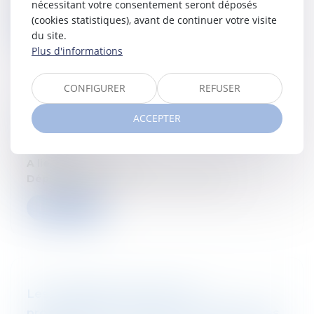
nécessitant votre consentement seront déposés
(cookies statistiques), avant de continuer votre visite
Lire la suite
du site.
Plus d'informations
CONFIGURER
REFUSER
Actualités en matière d'impôts sur les
ACCEPTER
revenus
09/04/2025
A lieu le:
10/04/2025
Département:
Droit fiscal des particuliers
Lire la suite
Les obligations fiscales des
professionnels du droit, en particulier les