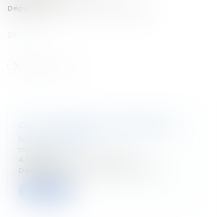
Département:
Droit fiscal des particuliers
S'inscrire
CUP - La prévention du blanchiment :
tous concernés !
30/04/2025
A lieu le:
16/05/2025 & 23/05/2025
Département:
Droit fiscal des particuliers
Lire la suite