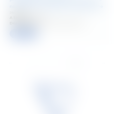
notaires, sur les opérations de patrimoine
26/02/2025
A lieu le:
15/03/2025
Département:
Droit fiscal des particuliers
Lire la suite
...
<<
<
5
6
7
8
9
10
11
>
>>