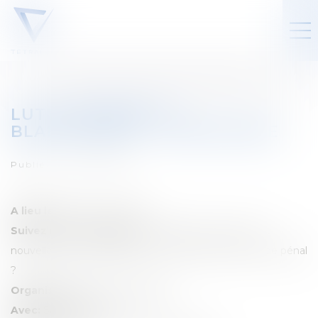
LUTTE CONTRE LE
BLANCHIMENT - COMPLIANCE
Publié le :
30/04/2025
A lieu le:
19 et 20 mai 2025
Suivez notre séminaire:
Régularisations fiscales et
nouvelle DLU au regard du nouvel article 505 du Code pénal
?
Organisé par:
Abilways Belgium
Avec:
Sabrina Scarnà