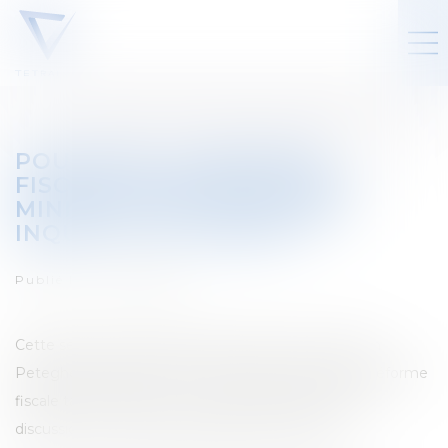
POURQUOI LA RÉFORME
FISCALE PROPOSÉE PAR LE
MINISTRE VAN PETEGHEM
INQUIÈTE TELLEMENT ?
Publié le :
20/07/2022
Cette semaine, le Ministre des Finances Vincent Van
Peteghem a diffusé une épure visant à résumer la réforme
fiscale tant attendue et qui a déjà fait l'objet d'âpres
discussions au sein du gouvernement Vivaldi