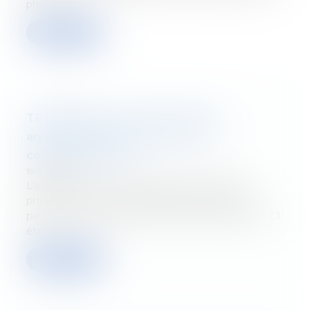
phys...
Lire la suite
TETRAFLASH - Taxe caïman 2.1 :
annulation partielle par la Cour
constitutionnelle
19/09/2025
L’arrêt de la Cour constitutionnelle qui devait se
prononcer sur les trois requêtes en annulation
partielle introduites à l’encontre de la taxe caïman 2.1
ét...
Lire la suite