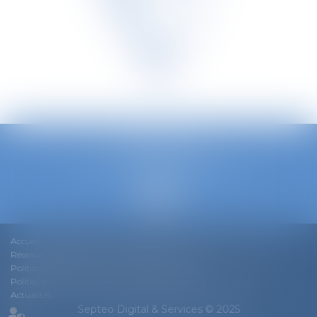
TETRA LAW
Avenue Louise 240/3, 1050 Bruxelles
Tél :
0032 2 535 73 20
Accueil
Notre équipe
Notre ADN
Expertises
Actualités
Réseaux & Rankings
Nous rejoindre
Contact
Politique de cookies
Conditions générales
Politique de confidentialité
Mentions légales
Plan du site
Actualités
Septeo Digital & Services © 2025