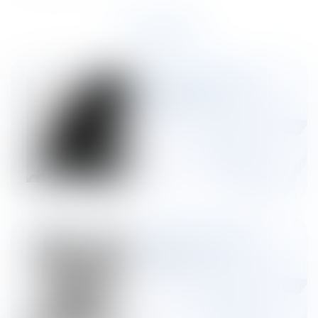
AUTEURS
Sabrina Scarnà
Partner
Jérôme Terfve
Partner