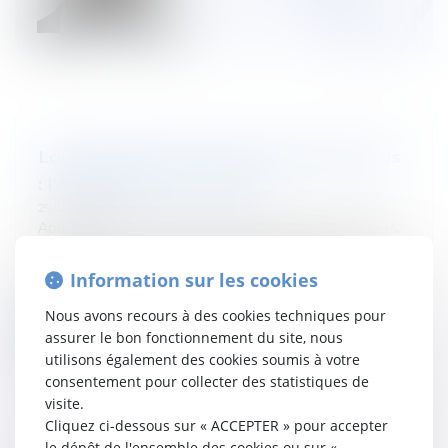
Loi-programme et réforme des pensions
: l’Arizona passe à l’action
29/05/2026
Après plusieurs semaines de débats parlementaires,
de reports successifs et d'avis du Conseil d'État, la loi-
programme et la réforme des pensions du
Information sur les cookies
gouverne...
Nous avons recours à des cookies techniques pour
Lire la suite
assurer le bon fonctionnement du site, nous
utilisons également des cookies soumis à votre
consentement pour collecter des statistiques de
visite.
Cliquez ci-dessous sur « ACCEPTER » pour accepter
le dépôt de l'ensemble des cookies ou sur «