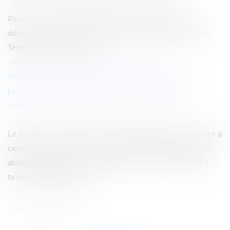
Pour tout comprendre des enjeux de cette réforme,
découvrez la carte blanche de Sabrina Scarna et Jérôme
Terfve dans La Libre Eco
:
https://www.lalibre.be/economie/decideurs-
chroniqueurs/2022/07/20/pourquoi-la-reforme-fiscale-
proposee-par-le-ministre-van-peteghem-inquiete-
tellement-35LMFRWOPZD6XJDLTVQTUFAPZ4/
Le prochain numéro de notre Tetr'Academy sera consacré à
cette réforme fiscale. Pour ne pas rater cette publication,
abonnez-vous à notre newsletter en envoyant un mail à
tetracom@tetralaw.com