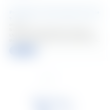
Propriétaires : futures victimes de la crise
?
07/07/2022
Si vous avez raté le passage de Jérôme Noël sur
LN24 le 22 juin dernier, retrouvez ici le débat sur la
thématique "propriétaires : futures victimes de la cri...
Lire la suite
<<
<
1
2
3
>
>>