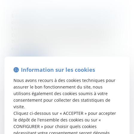
Location de logements meublés et TVA
01/07/2022
Le nouveau numéro du Tetr'Academy est paru !
Découvrez-y "Location de logements meublés et
TVA" par Chloé Godfroid et Jérôme Terfve Pas
encore abonné ? In...
Lire la suite
Information sur les cookies
Nous avons recours à des cookies techniques pour
assurer le bon fonctionnement du site, nous
utilisons également des cookies soumis à votre
Le quasi-usufruit est mort, vive le quasi-
consentement pour collecter des statistiques de
usufruit
visite.
Cliquez ci-dessous sur « ACCEPTER » pour accepter
30/06/2022
À découvrir dans le dernier numéro de la Revue de
le dépôt de l'ensemble des cookies ou sur «
planification patrimoniale belge et internationale : "le
CONFIGURER » pour choisir quels cookies
quasi-usufruit est mort, vive le quasi-usufruit !"...
nécessitant votre consentement seront déposés