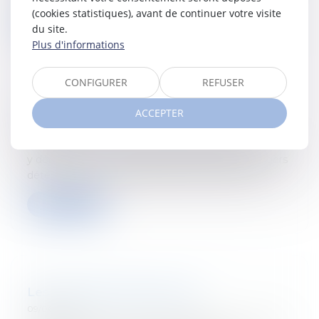
(cookies statistiques), avant de continuer votre visite
Lire la suite
du site.
Plus d'informations
CONFIGURER
REFUSER
Fiscalité des biens immobiliers
ACCEPTER
22/06/2022
Le dernier numéro de JurimPratique est paru ! Vous
y découvrirez : La fiscalité des immeubles étrangers
détenus par un résident belge par Renaud Tho...
Lire la suite
Les nouvelles cibles du fisc
09/06/2022