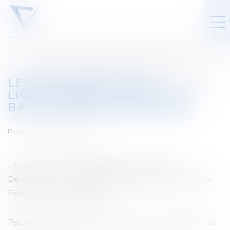
LE COÛT SALARIAL DU
LICENCIEMENT : RAPPEL DES
BASES JURIDIQUES PHARES
Publié le :
01/07/2022
Le nouveau numéro du Tetr'Academy est paru !
Découvrez-y "le coût salarial du licenciement" par Jessica
Frébutte et Sylvie Lacombe
Pas encore abonné ? Inscrivez-vous en nous envoyant un