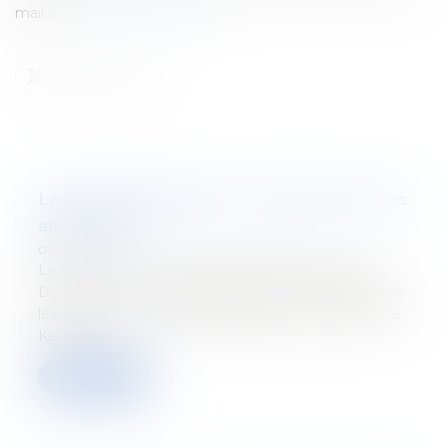
mail à
tetracom@tetralaw.com
La proposition ATAD3 : combat contre les
abus fiscaux
01/07/2022
Le nouveau numéro du Tetr'Academy est paru !
Découvrez-y "La proposition ATAD3 : combat contre
les abus fiscaux" par Baudouin Paquot et Gabriel De
Keyzer...
Lire la suite