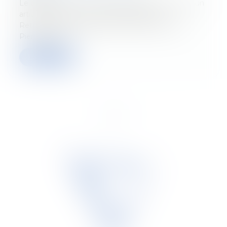
Le dernier numéro du Trends Tendance consacre un
article détaillé aux nouvelles cibles du fisc.
Retrouvez-y les explications de Sabrina Scarnà,
Pierre-Franço...
Lire la suite
<<
<
1
2
3
>
>>